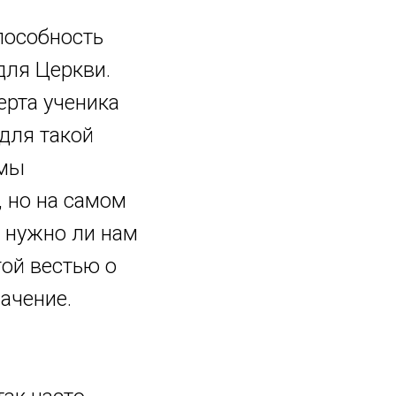
пособность
для Церкви.
ерта ученика
для такой
 мы
, но на самом
, нужно ли нам
гой вестью о
ачение.