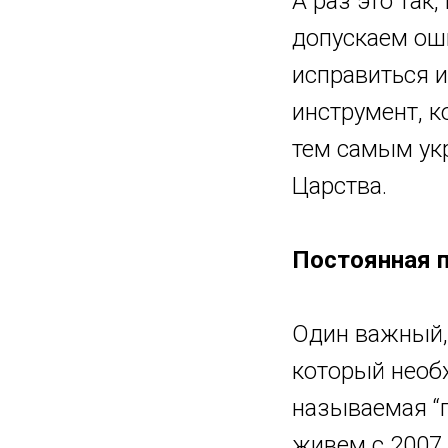
А раз это так
допускаем ош
исправиться и
инструмент, к
тем самым ук
Царства.
Постоянная 
Один важный, 
который необ
называемая “п
живем с 2007 