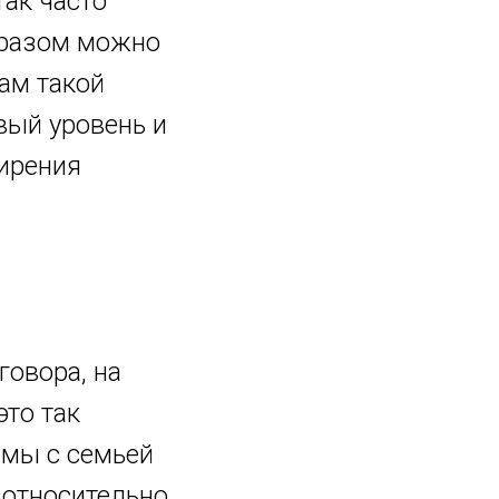
так часто
бразом можно
ам такой
вый уровень и
ирения
говора, на
то так
е мы с семьей
 относительно