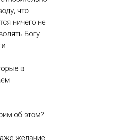
оду, что
тся ничего не
волять Богу
ти
торые в
аем
рим об этом?
Даже желание