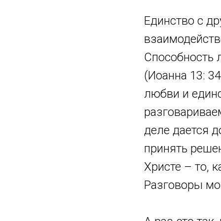
Единство с д
взаимодейств
Способность л
(Иоанна 13: 3
любви и единс
разговариваем
деле дается д
принять решен
Христе – то, 
Разговоры мог