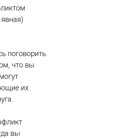
фликтом
 явная)
сь поговорить
ом, что вы
 могут
ающие их
уга.
онфликт
гда вы