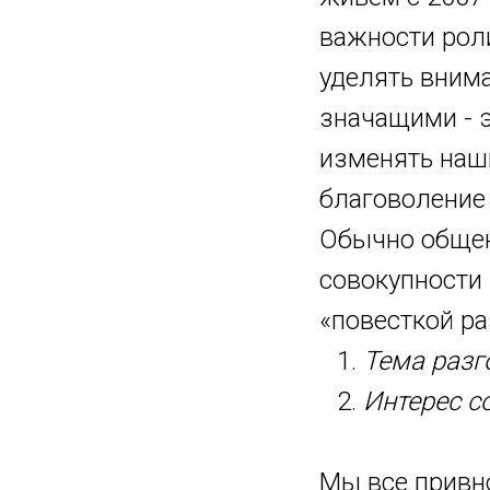
важности роли
уделять внима
значащими - э
изменять наши
благоволение 
Обычно общен
совокупности 
«повесткой ра
Тема разг
Интерес с
Мы все привн