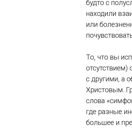
будто с полус
находили вза
или болезнен
почувствовать
То, что вы ис
отсутствием) 
с другими, а 
Христовым. Гр
слова «симфон
где разные и
большее и пре