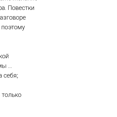
ра. Повестки
разговоре
, поэтому
кой
ы ...
 себя;
 только