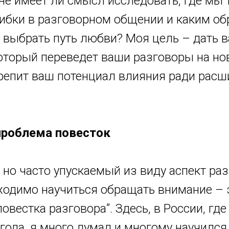
, не имеет ли смысл исследовать, где мы 
ибки в разговорном общении и каким о
 выбрать путь любви? Моя цель – дать в
оторый переведет ваши разговоры на но
репит ваш потенциал влияния ради расш
проблема повесток
но часто упускаемый из виду аспект раз
ходимо научиться обращать внимание – э
овестка разговора”. Здесь, в России, гд
года, я много думал и многому научился