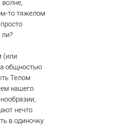
 волне,
ом-то тяжелом
 просто
 ли?
м (или
 за общностью
быть Телом
нем нашего
знообразии,
дают нечто
ть в одиночку.