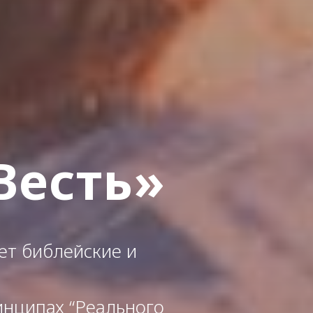
Весть»
ет библейские и
инципах “Реального