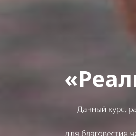
«Реал
Данный курс, р
для благовестия ч