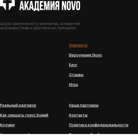
Школа практического ученичества, основанная
на Божьем Слове и христианских принципах.
О
проекте
Вероучение Novo
Блог
Отзывы
Игра
Реальный разговор
Наши партнеры
Как слышать голос Божий
Контакты
Коучинг
Политика конфиденциальности
Курс для мужей
Политика обработки персональных