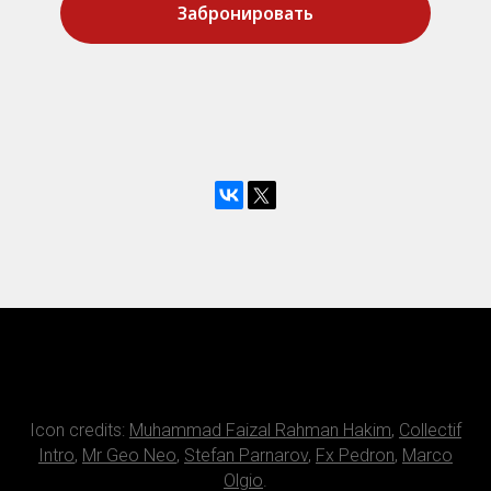
Забронировать
Icon credits:
Muhammad Faizal Rahman Hakim
,
Collectif
Intro
,
Mr Geo Neo
,
Stefan Parnarov
,
Fx Pedron
,
Marco
Olgio
.