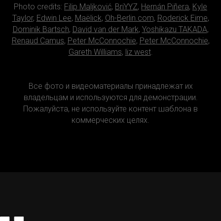
Photo credits:
Filip Maljković
,
BriYYZ
,
Hernán Piñera
,
Kyle
Taylor
,
Edwin Lee
,
Maëlick
,
Oh-Berlin.com
,
Roderick Eime
,
Dominik Bartsch
,
David van der Mark
,
Yoshikazu TAKADA
,
Renaud Camus
,
Peter McConnochie
,
Peter McConnochie
,
Gareth Williams
,
liz west
.
Все фото и видеоматериалы принадлежат их
владельцам и используются для демонстрации.
Пожалуйста, не используйте контент шаблона в
коммерческих целях.